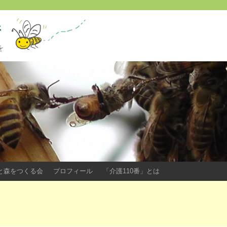
所
を
ツバチと森をつくる会
プロフィール
「介護110番」とは