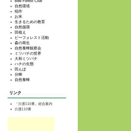
Bee Forest Club
自然環境
稲作
お米
生きるための教育
自然循環
田植え
ビーフォレスト活動
森の再生
自然養蜂観察会
ミツバチの世界
大和ミツバチ
ハチの生態
田んぼ
分蜂
自然養蜂
リンク
「介護110番」総合案内
介護110番