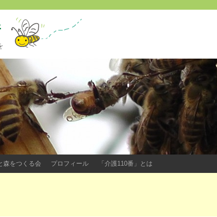
所
を
ツバチと森をつくる会
プロフィール
「介護110番」とは