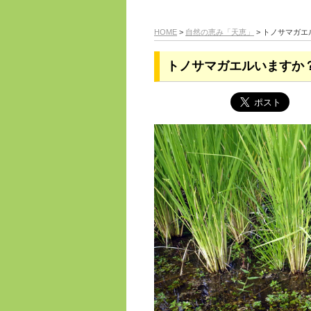
HOME
>
自然の恵み「天恵」
> トノサマガ
トノサマガエルいますか