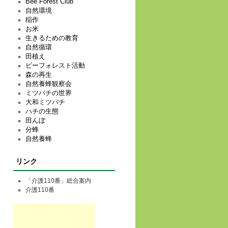
Bee Forest Club
自然環境
稲作
お米
生きるための教育
自然循環
田植え
ビーフォレスト活動
森の再生
自然養蜂観察会
ミツバチの世界
大和ミツバチ
ハチの生態
田んぼ
分蜂
自然養蜂
リンク
「介護110番」総合案内
介護110番