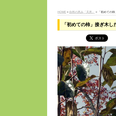
HOME
>
自然の恵み「天恵」
> 「初めての
「初めての柿」接ぎ木し