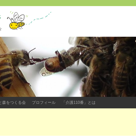
所
を
ツバチと森をつくる会
プロフィール
「介護110番」とは