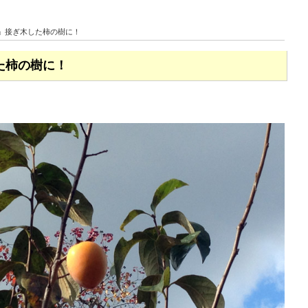
柿」接ぎ木した柿の樹に！
た柿の樹に！