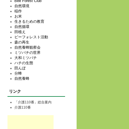
Bee Forest Club
自然環境
稲作
お米
生きるための教育
自然循環
田植え
ビーフォレスト活動
森の再生
自然養蜂観察会
ミツバチの世界
大和ミツバチ
ハチの生態
田んぼ
分蜂
自然養蜂
リンク
「介護110番」総合案内
介護110番