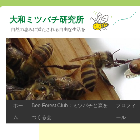
大和ミツバチ研究所
自然の恵みに満たされる自由な生活を
ホー
Bee Forest Club：ミツバチと森を
プロフィ
ム
つくる会
ール