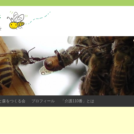
所
を
ツバチと森をつくる会
プロフィール
「介護110番」とは