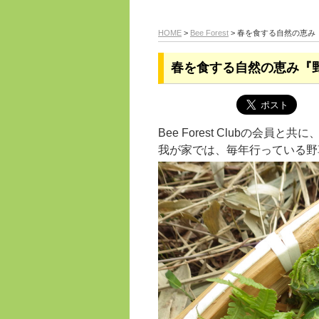
HOME
>
Bee Forest
> 春を食する自然の恵み『野
春を食する自然の恵み『野草摘
Bee Forest Clubの会
我が家では、毎年行っている野