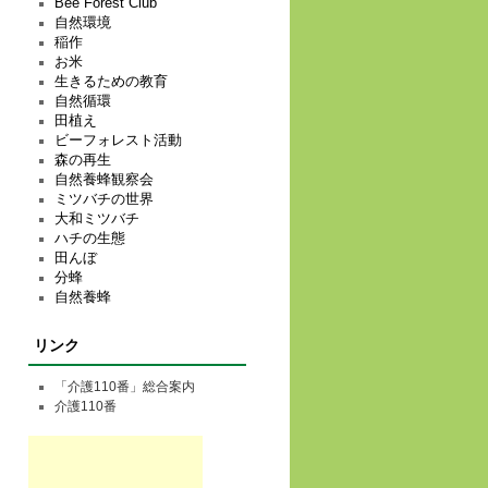
Bee Forest Club
自然環境
稲作
お米
生きるための教育
自然循環
田植え
ビーフォレスト活動
森の再生
自然養蜂観察会
ミツバチの世界
大和ミツバチ
ハチの生態
田んぼ
分蜂
自然養蜂
リンク
「介護110番」総合案内
介護110番