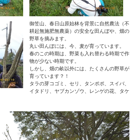
御笠山、春日山原始林を背景に自然農法（不
耕起無施肥無農薬）の安全な田んぼや、畑の
野草を摘みます。
丸い田んぼには、今、麦が育っています。
春のこの時期は、野菜も入れ替わる時期で作
物が少ない時期です。
しかし、畑の畝以外には、たくさんの野草が
育っています？！
タラの芽コゴミ、セリ、タンポポ、スイバ、
イタドリ、ヤブカンゾウ、レンゲの花、タケ