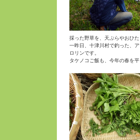
採った野草を、天ぷらやおひた
一昨日、十津川村で釣った、ア
ロリンです。
タケノコご飯も、今年の春を平