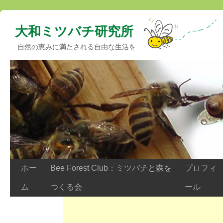
大和ミツバチ研究所
自然の恵みに満たされる自由な生活を
ホー
Bee Forest Club：ミツバチと森を
プロフィ
ム
つくる会
ール