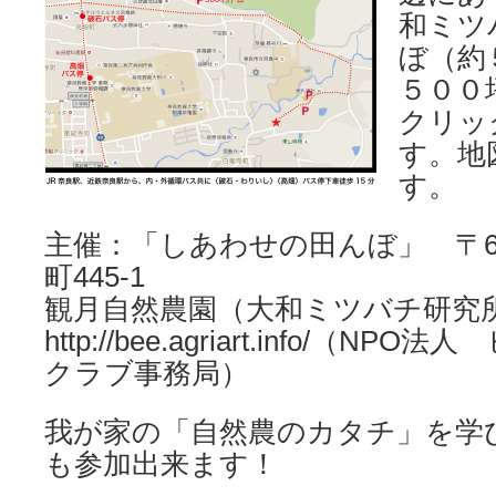
和ミツ
ぼ（約
５００
クリッ
す。地
す。
主催：「しあわせの田んぼ」 〒630
町445-1
観月自然農園（大和ミツバチ研究
http://bee.agriart.info/（
クラブ事務局）
我が家の「自然農のカタチ」を学
も参加出来ます！