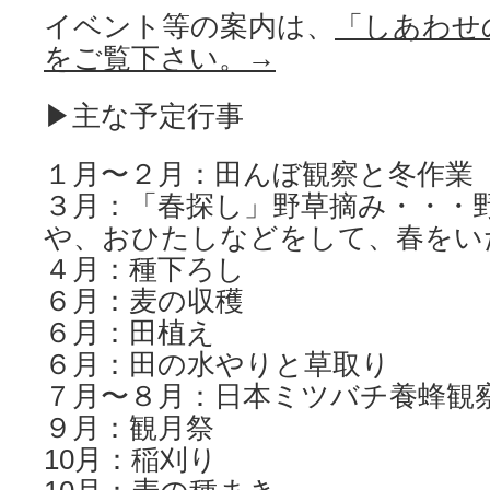
イベント等の案内は、
「しあわせの
をご覧下さい。→
▶主な予定行事
１月〜２月：田んぼ観察と冬作業
３月：「春探し」野草摘み・・・
や、おひたしなどをして、春をい
４月：種下ろし
６月：麦の収穫
６月：田植え
６月：田の水やりと草取り
７月〜８月：日本ミツバチ養蜂観
９月：観月祭
10月：稲刈り