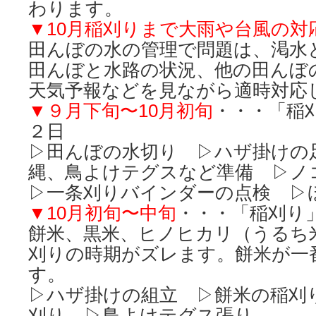
わります。
▼10月稲刈りまで大雨や台風の対
田んぼの水の管理で問題は、渇水
田んぼと水路の状況、他の田んぼ
天気予報などを見ながら適時対応
▼９月下旬〜10月初旬
・・・「稲
２日
▷田んぼの水切り ▷ハザ掛けの
縄、鳥よけテグスなど準備 ▷ノ
▷一条刈りバインダーの点検 ▷
▼10月初旬〜中旬
・・・「稲刈り
餅米、黒米、ヒノヒカリ（うるち
刈りの時期がズレます。餅米が一
す。
▷ハザ掛けの組立 ▷餅米の稲刈
刈り ▷鳥よけテグス張り