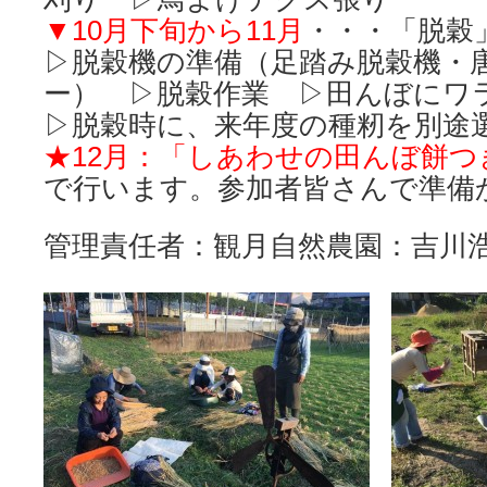
▼10月下旬から11月
・・・「脱穀
▷脱穀機の準備（足踏み脱穀機・
ー） ▷脱穀作業 ▷田んぼにワ
▷脱穀時に、来年度の種籾を別途
★12月：「しあわせの田んぼ餅つ
で行います。参加者皆さんで準備
管理責任者：観月自然農園：吉川