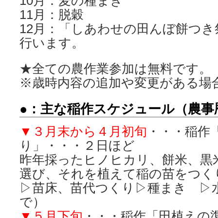
10月：麦の種まき
11月：脱穀
12月：「しあわせの田んぼ餅つ
行います。
★全ての農作業参加は無料です。
※歳時内容の追加や変更がある場
●：主な稲作スケジュール（農事
▼３月末から４月初旬
・・・稲作
り」・・・２日ほど
昨年採ったヒノヒカリ、餅米、黒
選び、それを植えて稲の苗をつく
▷苗床、苗代つくり▷種まき ▷
で）
▼５月下旬
・・・稲作「田植えの