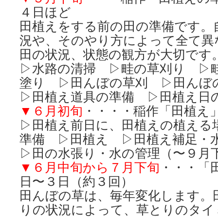
４日ほど
田植えをする前の田の準備です。
況や、そのやり方によって全て異
田の状況、状態の観方が大切です
▷水路の清掃 ▷畦の草刈り ▷
塗り ▷田んぼの草刈 ▷田んぼ
▷田植え道具の準備 ▷田植え日
▼６月初旬
・・・・稲作「田植え
▷田植え前日に、田植えの植える
準備 ▷田植え ▷田植え補足・
▷田の水張り・水の管理（〜９月
▼６月中旬から７月下旬
・・・「
日〜３日（約３回）
田んぼの草は、毎年変化します。
りの状況によって、草とりのタイ