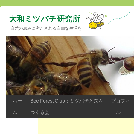
大和ミツバチ研究所
自然の恵みに満たされる自由な生活を
ホー
Bee Forest Club：ミツバチと森を
プロフィ
ム
つくる会
ール