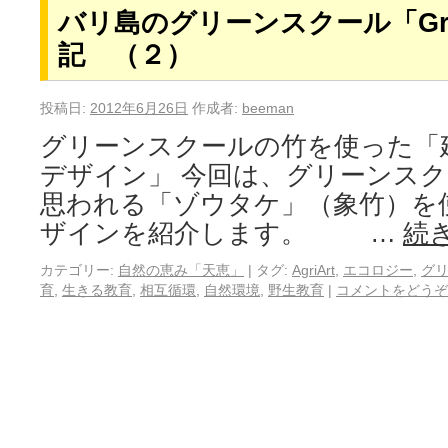
バリ島のグリーンスクール「Gree
記 （２）
投稿日:
2012年6月26日
作成者:
beeman
グリーンスクールの竹を使った「
デザイン」 今回は、グリーンス
思われる「ゾウタケ」（象竹）を
ザインを紹介します。 …
続
カテゴリー:
自然の恵み「天恵」
|
タグ:
AgriArt
,
エコロジー
,
グ
育
,
生きる教育
,
相互循環
,
自然環境
,
野生教育
|
コメントをどうぞ