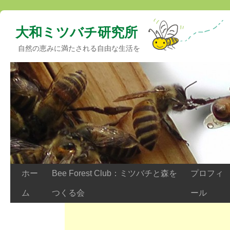
大和ミツバチ研究所
自然の恵みに満たされる自由な生活を
ホー
Bee Forest Club：ミツバチと森を
プロフィ
ム
つくる会
ール