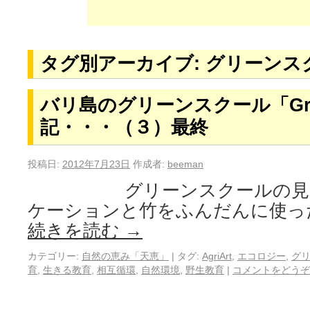
タグ別アーカイブ:
グリーンス
バリ島のグリーンスクール「Gree
記・・・（３）最終
投稿日:
2012年7月23日
作成者:
beeman
グリーンスクールの見た
ケーションと竹をふんだんに使っ
続きを読む
→
カテゴリー:
自然の恵み「天恵」
|
タグ:
AgriArt
,
エコロジー
,
グ
育
,
生きる教育
,
相互循環
,
自然環境
,
野生教育
|
コメントをどうぞ