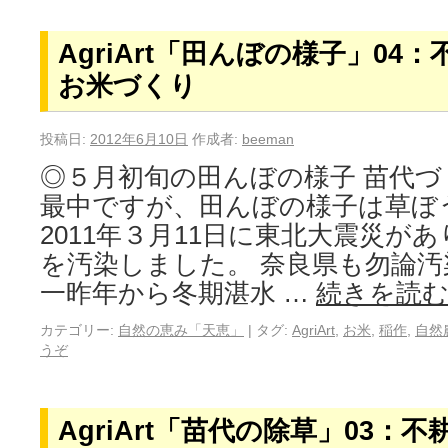
AgriArt「田んぼの様子」04
お米づくり
投稿日:
2012年6月10日
作成者:
beeman
◎５月初旬の田んぼの様子 苗代
最中ですが、田んぼの様子は草ぼ
2011年３月11日に東北大震災が
を汚染しました。 奈良県も勿論
一昨年から冬期湛水 …
続きを読
カテゴリー:
自然の恵み「天恵」
|
タグ:
AgriArt
,
お米
,
稲作
,
自然
うぞ
AgriArt「苗代の除草」03：