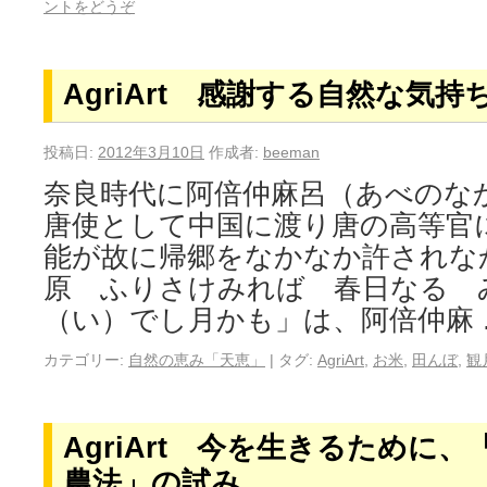
ントをどうぞ
AgriArt 感謝する自然な気
投稿日:
2012年3月10日
作成者:
beeman
奈良時代に阿倍仲麻呂（あべのなか
唐使として中国に渡り唐の高等官
能が故に帰郷をなかなか許されな
原 ふりさけみれば 春日なる 
（い）でし月かも」は、阿倍仲麻
カテゴリー:
自然の恵み「天恵」
|
タグ:
AgriArt
,
お米
,
田んぼ
,
観
AgriArt 今を生きるために
農法」の試み