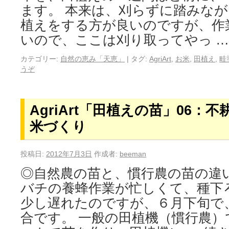
ます。 本来は、刈らずに踏みな
植えをする方が良いのですが、作
いので、ここは刈り取ってやっ 
カテゴリー:
自然の恵み「天恵」
|
タグ:
AgriArt
,
お米
,
田植え
,
畦
うぞ
AgriArt「田植えの苗」06：
米づくり
投稿日:
2012年7月3日
作成者:
beeman
◎自然農の苗と、慣行農の苗の違
バチの養蜂作業が忙しくて、種下
少し遅れたのですが、６月下旬で
合です。 一般の田植機（慣行農