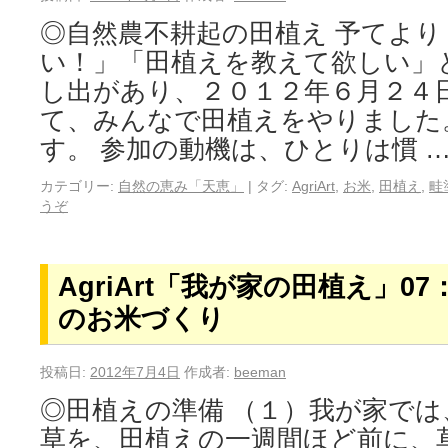
◎自然農不耕起の田植え 予てよ
い！」「田植えを教えて欲しい」
し出があり、２０１２年６月２４
て、みんなで田植えをやりました
す。 参加の動機は、ひとりは慣 
カテゴリー:
自然の恵み「天恵」
|
タグ:
AgriArt
,
お米
,
田植え
,
畦
うぞ
AgriArt「我が家の田植え」0
のお米づくり
投稿日:
2012年7月4日
作成者:
beeman
◎田植えの準備 （１）我が家で
草を、田植えの一週間ほど前に、