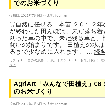
でのお米づくり
投稿日:
2012年7月6日
作成者:
beeman
◎自然に任せる一本苗 ２０１２年
が終わった田んぼは、未だ落ち着
刈った草の中で、未だ残る草と、
闘いの始まりです。 田植えの水
るまで少なめに入れます。 …
続
カテゴリー:
自然の恵み「天恵」
|
タグ:
AgriArt
,
お米
,
田植え
,
畦
うぞ
AgriArt「みんなで田植え」0
のお米づくり
投稿日:
2012年7月5日
作成者:
beeman