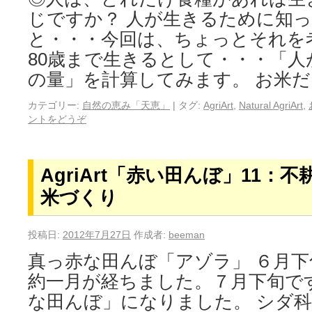
じですか？ 人が生きるために知
と・・・今回は、ちょっとそれを
80歳まで生きるとして・・・「
の量」を計算してみます。 お米だ
カテゴリー:
自然の恵み「天恵」
|
タグ:
AgriArt
,
Natural AgriArt
,
ントをどうぞ
AgriArt「赤い田んぼ」11：
米づくり
投稿日:
2012年7月27日
作成者:
beeman
真っ赤な田んぼ「アゾラ」 ６月
約一月が経ちました。７月下旬で
な田んぼ」になりました。 シダ