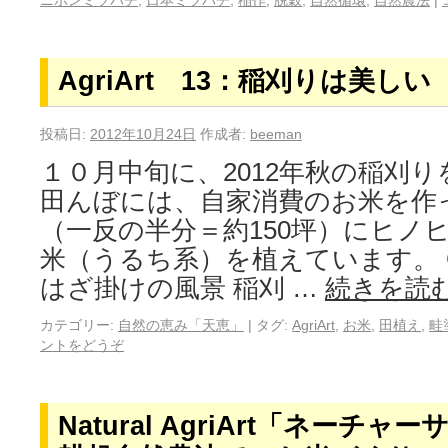
ニホンミツバチ
,
日本ミツバチ
,
稲作
,
脱穀
,
自然循環
,
自然農法
|
AgriArt 13：稲刈りは美しい
投稿日:
2012年10月24日
作成者:
beeman
１０月中旬に、2012年秋の稲刈
田んぼには、自家消費のお米を作
（一反の半分＝約150坪）にヒノ
米（うるち系）を植えています。
はざ掛けの風景 稲刈 …
続きを読
カテゴリー:
自然の恵み「天恵」
|
タグ:
AgriArt
,
お米
,
田植え
,
畦
ントをどうぞ
Natural AgriArt「ネーチ