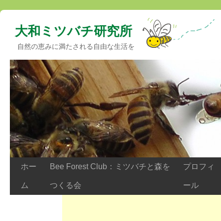
大和ミツバチ研究所
自然の恵みに満たされる自由な生活を
ホー
Bee Forest Club：ミツバチと森を
プロフィ
ム
つくる会
ール