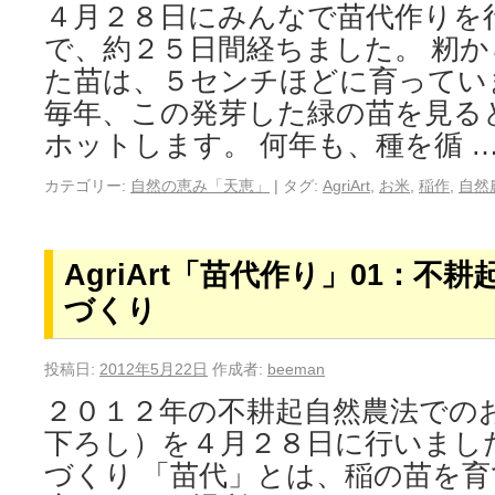
４月２８日にみんなで苗代作りを
で、約２５日間経ちました。 籾
た苗は、５センチほどに育ってい
毎年、この発芽した緑の苗を見る
ホットします。 何年も、種を循 
カテゴリー:
自然の恵み「天恵」
|
タグ:
AgriArt
,
お米
,
稲作
,
自然
AgriArt「苗代作り」01：不
づくり
投稿日:
2012年5月22日
作成者:
beeman
２０１２年の不耕起自然農法での
下ろし）を４月２８日に行いまし
づくり 「苗代」とは、稲の苗を