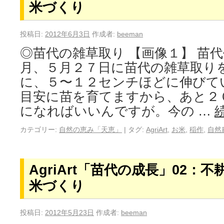
米づくり
投稿日:
2012年6月3日
作成者:
beeman
◎苗代の雑草取り 【画像１】 苗
月、５月２７日に苗代の雑草取り
に、５〜１２センチほどに伸びて
目安に苗を育てますから、あと２
になればいいんですが。今の …
カテゴリー:
自然の恵み「天恵」
|
タグ:
AgriArt
,
お米
,
稲作
,
自然
AgriArt「苗代の成長」02：
米づくり
投稿日:
2012年5月23日
作成者:
beeman