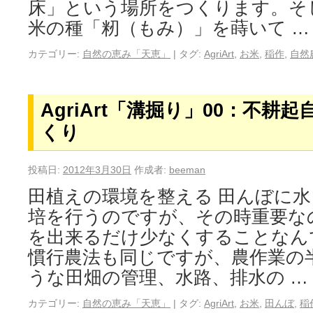
床」という場所をつくります。そ
米の種「籾（もみ）」を蒔いて 
カテゴリー:
自然の恵み「天恵」
|
タグ:
AgriArt
,
お米
,
稲作
,
自然
AgriArt「溝掘り」00：不耕
くり
投稿日:
2012年3月30日
作成者:
beeman
田植えの環境を整える 田んぼに
培を行うのですが、その時重要な
を出来るだけ少なくすることなん
慣行農法も同じですが、農作業の
うな田畑の管理、水路、排水の …
カテゴリー:
自然の恵み「天恵」
|
タグ:
AgriArt
,
お米
,
田んぼ
,
稲