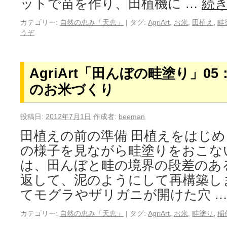
ットで苗を作り、田植機に …
続
カテゴリー:
自然の恵み「天恵」
|
タグ:
AgriArt
,
お米
,
田植え
,
畦
うぞ
AgriArt「田んぼの畦塗り」0
のお米づくり
投稿日:
2012年7月1日
作成者:
beeman
田植えの前の準備 田植えをはじ
の様子を見ながら畦塗りをおこな
は、田んぼと畦の境界の段差のあ
返して、泥のようにして再構築し
てモグラやザリガニが開けた穴 
カテゴリー:
自然の恵み「天恵」
|
タグ:
AgriArt
,
お米
,
畦塗り
,
稲