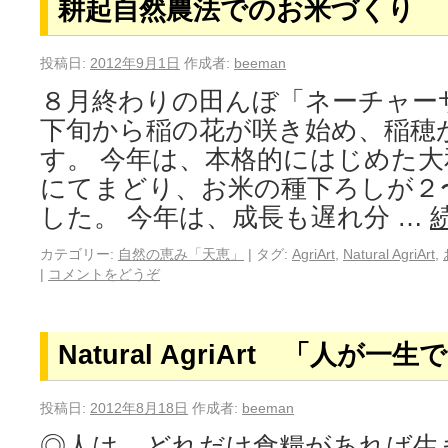
耕起自然農法でのお米づくり
投稿日:
2012年9月1日
作成者:
beeman
８月終わりの田んぼ「ネーチャー
下旬から稲の花が咲き始め、稲穂
す。 今年は、本格的にはじめた
にてまどり、お米の種下ろしが２
した。 今年は、成長も遅れ分 …
カテゴリー:
自然の恵み「天恵」
|
タグ:
AgriArt
,
Natural AgriArt
,
|
コメントをどうぞ
Natural AgriArt 「人が
投稿日:
2012年8月18日
作成者:
beeman
◎人は、どれだけ食糧があれば生