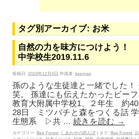
タグ別アーカイブ:
お米
自然の力を味方につけよう！
中学校生2019.11.6
投稿日:
2019年12月4日
作成者:
beeman
孫のような生徒達と一緒でした！
笑。 孫達にも伝えたかったビーフ
教育大附属中学校1、２年生 約40
28日 ミツバチと森をつくる話 学
生態系 ▷共 …
続きを読む
→
カテゴリー:
Bee Forest
,
しあわせの田んぼ
|
タグ:
Bee Forest
,
お