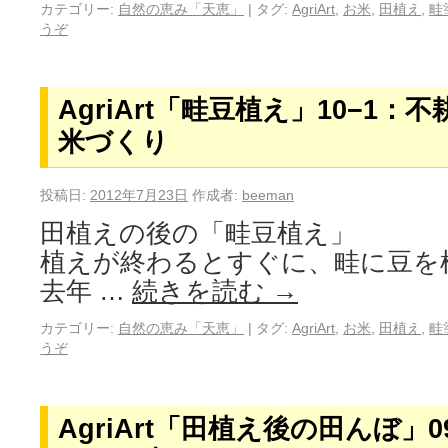
カテゴリー:
自然の恵み「天恵」
|
タグ:
AgriArt
,
お米
,
田植え
,
畦
うぞ
AgriArt「畦豆植え」10−1
米づくり
投稿日:
2012年7月23日
作成者:
beeman
田植えの後の「畦豆植え」
植えが終わるとすぐに、畦に豆を
去年 …
続きを読む
→
カテゴリー:
自然の恵み「天恵」
|
タグ:
AgriArt
,
お米
,
田植え
,
畦
うぞ
AgriArt「田植え後の田んぼ」